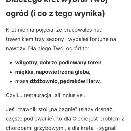
ogród (i co z tego wynika)
Kret nie ma pojęcia, że pracowałeś nad
trawnikiem trzy sezony i wydałeś fortunę na
nawozy. Dla niego Twój ogród to:
wilgotny, dobrze podlewany teren
,
miękka, napowietrzona gleba
,
masa
dżdżownic, pędraków i larw
.
Czyli… restauracja „all inclusive”.
Jeśli trawnik stoi „na bagnie” (słaby drenaż,
częste podlewanie), to dla Ciebie jest problem z
chorobami grzybowymi, a dla kreta – sygnał: