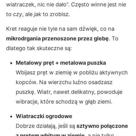
wiatraczek, nic nie dało”. Często winne jest nie
to
czy
, ale
jak
to zrobisz.
Kret reaguje nie tyle na sam dźwięk, co na
mikrodrgania przenoszone przez glebę
. To
dlatego tak skuteczne są:
Metalowy pręt + metalowa puszka
Wbijasz pręt w ziemię w pobliżu aktywnych
kopców. Na wierzchu luźno osadzasz
puszkę. Wiatr, nawet delikatny, powoduje
wibracje, które schodzą w głąb ziemi.
Wiatraczki ogrodowe
Dobrze działają, jeśli są
sztywno połączone
z prętem wbitym w ziemię
, a nie tylko