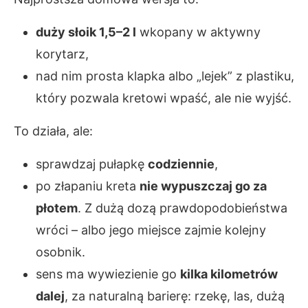
duży słoik 1,5–2 l
wkopany w aktywny
korytarz,
nad nim prosta klapka albo „lejek” z plastiku,
który pozwala kretowi wpaść, ale nie wyjść.
To działa, ale:
sprawdzaj pułapkę
codziennie
,
po złapaniu kreta
nie wypuszczaj go za
płotem
. Z dużą dozą prawdopodobieństwa
wróci – albo jego miejsce zajmie kolejny
osobnik.
sens ma wywiezienie go
kilka kilometrów
dalej
, za naturalną barierę: rzekę, las, dużą