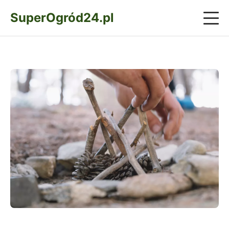
SuperOgród24.pl
Rośliny i Pielęgnacja
Architektura Ogrodowa
Narzędzia i Sprzęt
Taras i Balkon
Warzywniak i Owoce
Porady Ogrodnicze