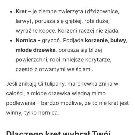
Kret
– je ziemne zwierzęta (dżdżownice,
larwy), porusza się głębiej, robi duże,
wyraźne kopce. Korzeni raczej nie zjada.
Nornica
– gryzoń. Podjada
korzenie, bulwy,
młode drzewka
, porusza się bliżej
powierzchni, robi mniejsze korytarze,
często z otwartymi wejściami.
Jeśli znikają Ci tulipany, marchewka znika w
całości, a młode drzewka więdną mimo
podlewania – bardzo możliwe, że to nie kret jest
winny, tylko nornica.
Dlaczego kret wybrał Twój